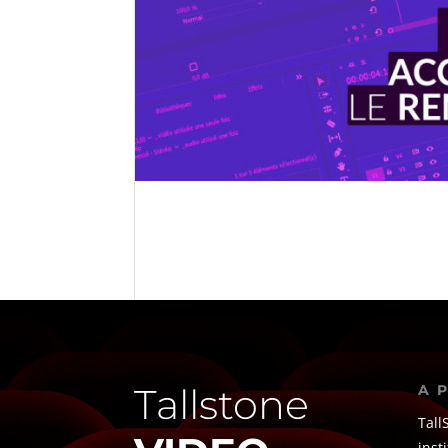
Tallstone
A 
Tall
inst