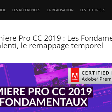
UEIL
LES RÉFÉRENCES
LA RÉALISATION
LES TUTORIELS
iere Pro CC 2019 : Les Fondam
ralenti, le remappage temporel