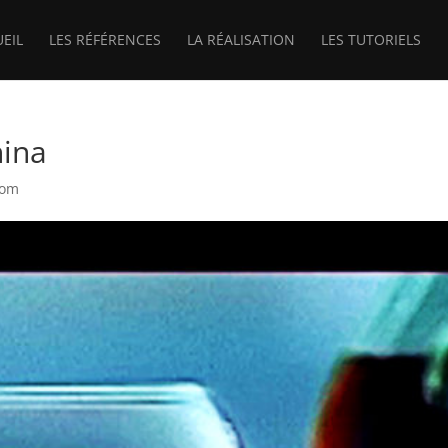
UEIL
LES RÉFÉRENCES
LA RÉALISATION
LES TUTORIELS
hina
Com