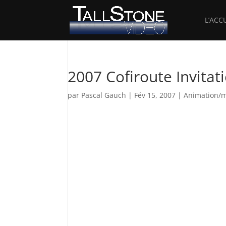
L’ACC
2007 Cofiroute Invita
par
Pascal Gauch
|
Fév 15, 2007
|
Animation/m