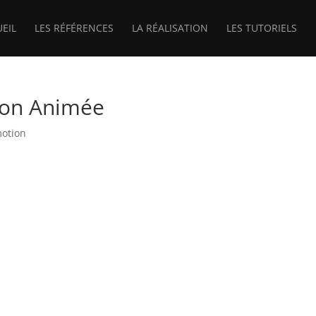
UEIL
LES RÉFÉRENCES
LA RÉALISATION
LES TUTORIELS
tion Animée
otion